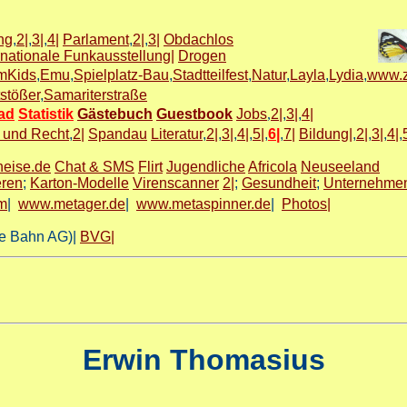
ng
,
2|
,
3|
,
4|
Parlament
,
2|
,
3|
Obdachlos
rnationale Funkausstellung|
Drogen
mKids
,
Emu
,
Spielplatz-Bau
,
Stadtteilfest
,
Natur
,
Layla
,
Lydia
,
www.
tstößer
,
Samariterstraße
ad
Statistik
Gästebuch
Guestbook
Jobs
,
2|
,
3|
,
4|
r und Recht
,
2|
Spandau
Literatur
,
2|
,
3|
,
4|
,
5|
,
6|
,
7|
Bildung|
,
2|
,
3|
,
4|
,
eise.de
Chat & SMS
Flirt
Jugendliche
Africola
Neuseeland
eren
;
Karton-Modelle
Virenscanner
2|
;
Gesundheit
;
Unternehme
m
|
www.metager.de
|
www.metaspinner.de
|
Photos|
e Bahn AG)|
BVG|
Erwin Thomasius