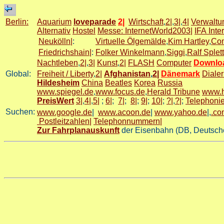
Berlin:
Aquarium
loveparade
2|
Wirtschaft
,
2|
,
3|
,
4|
Verwaltu
Alternativ
Hostel
Messe: InternetWorld2003|
IFA Inte
Neukölln|
:
Virtuelle Ölgemälde
,
Kim Hartley
,
Co
Friedrichshain|
:
Folker Winkelmann
,
Siggi
,
Ralf Splet
Nachtleben
,
2|
,
3|
Kunst
,
2|
FLASH
Computer
Downlo
Global:
Freiheit / Liberty
,
2|
Afghanistan
,
2|
Dänemark
Diale
Hildesheim
China
Beatles
Korea
Russia
www.spiegel.de
,
www.focus.de
,
Herald Tribune
www.h
PreisWert
3|
,
4|
,
5|
;
6|
;
7|
;
8|
;
9|
;
10|
;
?|
,
?|
;
Telephoni
Suchen:
www.google.de
|
www.acoon.de
|
www.yahoo.de
|,
.co
Postleitzahlen|
Telephonnummern|
Zur Fahrplanauskunft
der Eisenbahn (DB, Deutsch