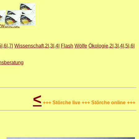
zwone.de
5|
,
6|
,
7|
Wissenschaft
,
2|
,
3|
,
4|
Flash
Wölfe
Ökologie
,
2|
,
3|
,
4|
,
5|
,
6|
nsberatung
<
+++ Störche live +++ Störche online +++ Zur