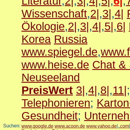
Literatur
,
2|
,
3|
,
4|
,
5|
,
6|
,
Wissenschaft
,
2|
,
3|
,
4|
Ökologie
,
2|
,
3|
,
4|
,
5|
,
6|
Korea
Russia
www.spiegel.de
,
www.f
www.heise.de
Chat &
Neuseeland
PreisWert
3|
,
4|
,
8|
,
11|
Telephonieren
;
Karton
Gesundheit
;
Unterne
Suchen:
www.google.de
www.acoon.de
www.yahoo.de
|,
.com