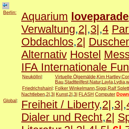
Berlin:
Aquarium
loveparade
Verwaltung
,
2|
,
3|
,
4
Par
Obdachlos
,
2|
Dusche
Alternativ
Hostel
Mess
IFA Internationale Fu
Neukölln|
:
Virtuelle Ölgemälde
,
Kim Hartley
,
Co
Bau
,
Stadtteilfest
,
Natur
,
Layla
,
Lydia
,
w
Friedrichshain|
:
Folker Winkelmann
,
Siggi
,
Ralf Splet
Nachtleben
,
2|
,
3|
Kunst
,
2|
,
3|
FLASH
Computer
Down
Global
:
Freiheit / Liberty
,
2|
,
3|
,
Dialer und Recht
,
2|
S