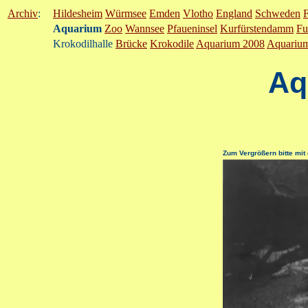
Archiv
:
Hildesheim
Würmsee
Emden
Vlotho
England
Schweden
F
Aquarium
Zoo
Wannsee
Pfaueninsel
Kurfürstendamm
Fu
Krokodilhalle
Brücke
Krokodile
Aquarium 2008
Aquariu
Aq
Zum Vergrößern bitte mit 