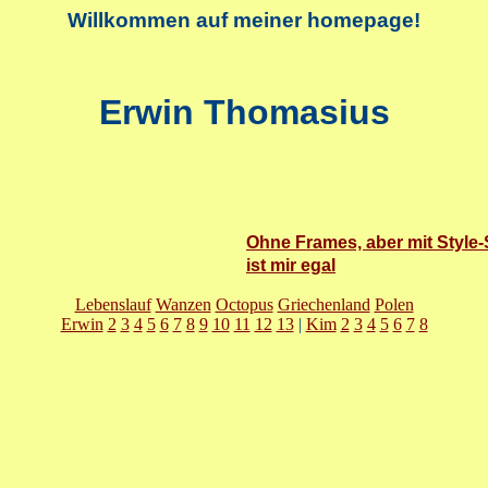
Willkommen auf meiner homepage!
Erwin Thomasius
Ohne Frames, aber mit Style
ist mir egal
Lebenslauf
Wanzen
Octopus
Griechenland
Polen
Erwin
2
3
4
5
6
7
8
9
10
11
12
13
|
Kim
2
3
4
5
6
7
8