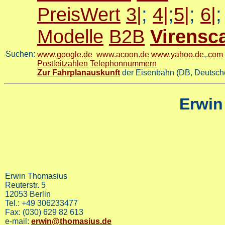
PreisWert
3|
;
4|
;
5|
;
6|
Modelle
B2B
Virensc
Suchen:
www.google.de
www.acoon.de
www.yahoo.de
,
.com
Postleitzahlen
Telephonnummern
Zur Fahrplanauskunft
der Eisenbahn (DB, Deutsch
Erwin
Erwin Thomasius
Reuterstr. 5
12053 Berlin
Tel.: +49 306233477
Fax: (030) 629 82 613
e-mail:
erwin@thomasius.de