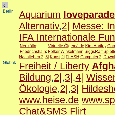
Berlin:
Aquarium
loveparade
Alternativ
,
2|
Messe: I
IFA Internationale Fu
Neukölln
:
Virtuelle Ölgemälde
,
Kim Hartley
,
Com
Friedrichshain
:
Folker Winkelmann
,
Siggi
,
Ralf Splett
Nachtleben
,
2|
,
3|
Kunst
,
2|
FLASH
Computer
,
2|
Down
Global:
Freiheit / Liberty
Afgh
Bildung
,
2|
,
3|
,
4|
Wisse
Ökologie
,
2|
,
3|
Hildes
www.heise.de
www.sp
Chat&SMS
Flirt