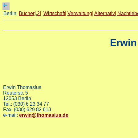
Berlin:
Bücher|
,
2|
Wirtschaft|
Verwaltung|
Alternativ|
Nachtleb
Erwin
Erwin Thomasius
Reuterstr. 5
12053 Berlin
Tel.: (030) 6 23 34 77
Fax: (030) 629 82 613
e-mail:
erwin@thomasius.de