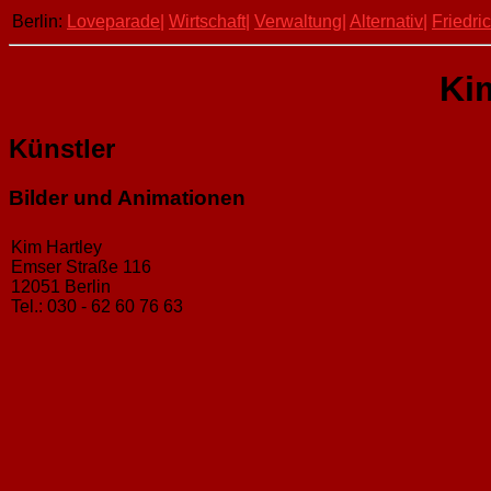
Berlin:
Loveparade|
Wirtschaft|
Verwaltung|
Alternativ|
Friedri
Ki
Künstler
Bilder und Animationen
Kim Hartley
Emser Straße 116
12051 Berlin
Tel.: 030 - 62 60 76 63