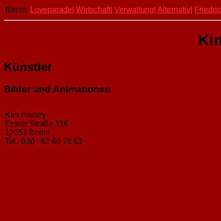
Berlin:
Loveparade|
Wirtschaft|
Verwaltung|
Alternativ|
Friedri
Ki
Künstler
Bilder und Animationen
Kim Hartley
Emser Straße 116
12051 Berlin
Tel.: 030 - 62 60 76 63