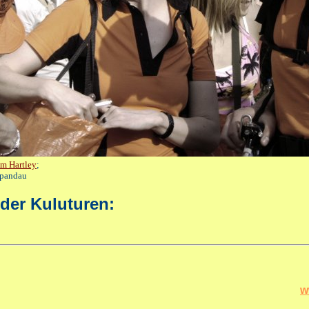
m Hartley
;
 Spandau
der Kuluturen:
w