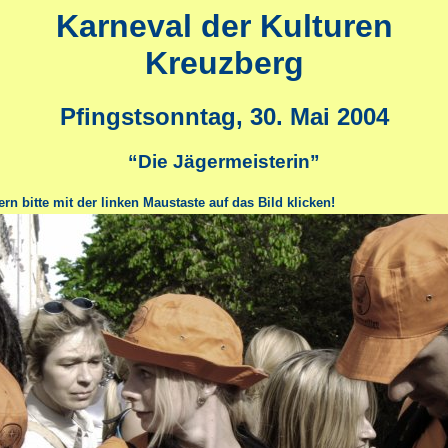
Karneval der Kulturen
Kreuzberg
Pfingstsonntag, 30. Mai 2004
“Die Jägermeisterin”
n bitte mit der linken Maustaste auf das Bild klicken!