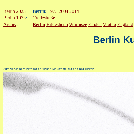
Berlin 2023
Berlin:
1973
2004
2014
Berlin 1973
:
Crellestraße
Archiv
:
Berlin
Hildesheim
Würmsee
Emden
Vlotho
England
Berlin K
Zum Verkleinern bitte mit der linken Maustaste auf das Bild klicken