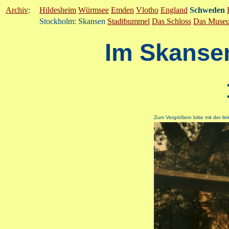
Archiv
:
Hildesheim
Würmsee
Emden
Vlotho
England
Schweden
Stockholm: Skansen
Stadtbummel
Das Schloss
Das Muse
Im Skanse
Zum Vergrößern bitte mit der li