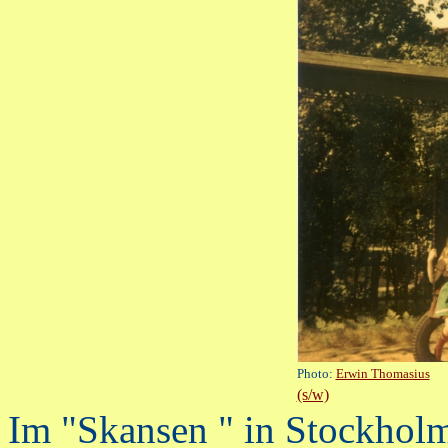
Photo:
Erwin Thomasius
(s/w)
Im "Skansen " in Stockhol