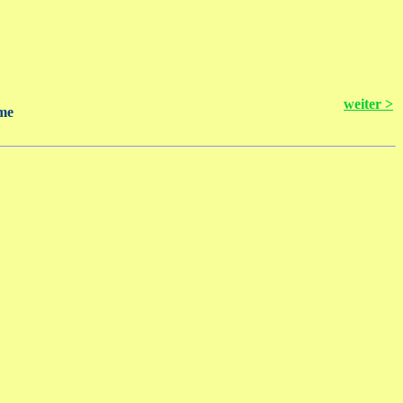
weiter >
me