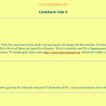
www.thomasius.de
Gästebuch Seite 9
Falls Sie interessiert sind würde ich mich gerne als Sänger für Ihre nächste Vereins
 Elvis Revival Show mit dem Elvis Double / Elvis Lookalike und Elvis Impersonato
reichen TV-Sendungen! Infos unter
http://www.elvis-interpret.de
. Herzliche Grüße v
alles gute für die Zukunft wünschen!!! Küsschen Jil Ps.: schau auch mal bei mir vor