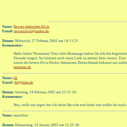
Name:
Nevrez türkischer Elvis
Email:
nevrezelvis@surfeu.de
Datum:
Mittwoch, 27 Februar, 2002 um 14:13:21
Kommentar:
Hallo lieber Thomasius! Eine tolle Homepage haben Sie.Ich bin begeistert. 
Freunde singen. Sie können auch einen Link zu meiner Seite setzen: Eine
einem der besten Elvis Presley Imitatoren Deutschlands bekannt aus zahl
interpret.de
Name:
Jil
Email:
Jil@Julia.de
Datum:
Sonntag, 24 Februar, 2002 um 15:21:24
Kommentar:
Hey, wolle nur sagen das ich deine Hp echt nett finde und wollte dir noch 
Name:
mutschos
Datum:
Donnerstag, 31 Januar, 2002 um 12:25:30