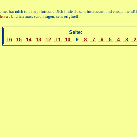
ternet hat mich total supi intressiert!Ich finde sie sehr interessant und entspannen
de.vu
. Und ich muss schon sagen: sehr originell.
Seite:
16
15
14
13
12
11
10
9
8
7
6
5
4
3