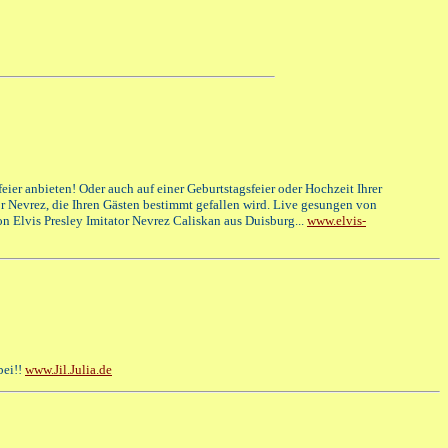
feier anbieten! Oder auch auf einer Geburtstagsfeier oder Hochzeit Ihrer
r Nevrez, die Ihren Gästen bestimmt gefallen wird. Live gesungen von
on Elvis Presley Imitator Nevrez Caliskan aus Duisburg...
www.elvis-
bei!!
www.Jil.Julia.de