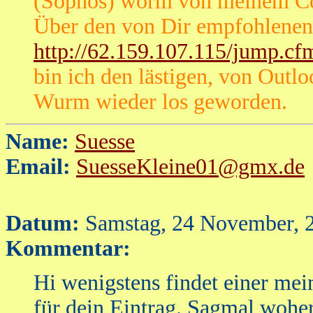
(Sophos) worm von meinem C
Über den von Dir empfohlenen
http://62.159.107.115/jump.
bin ich den lästigen, von Outl
Wurm wieder los geworden.
Name:
Suesse
Email:
SuesseKleine01@gmx.de
Datum:
Samstag, 24 November, 
Kommentar:
Hi wenigstens findet einer mei
für dein Eintrag. Sagmal woher