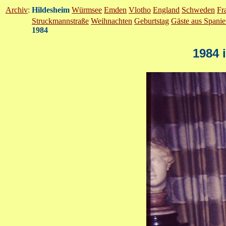
Archiv
:
Hildesheim
Würmsee
Emden
Vlotho
England
Schweden
Fr
Struckmannstraße
Weihnachten
Geburtstag
Gäste aus Spani
1984
1984 