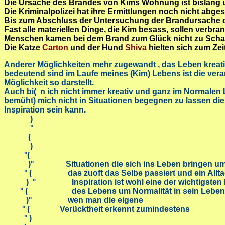
Die Ursache des Brandes von Kims Wohnung ist bislang 
Die Kriminalpolizei hat ihre Ermittlungen noch nicht abges
Bis zum Abschluss der Untersuchung der Brandursache da
Fast alle materiellen Dinge, die Kim besass, sollen verbran
Menschen kamen bei dem Brand zum Glück nicht zu Scha
Die Katze
Carton
und der Hund
Shiva
hielten sich zum Ze
Anderer Möglichkeiten mehr zugewandt , das Leben kreati
bedeutend sind im Laufe meines (Kim) Lebens ist die ver
Möglichkeit so darstellt.
Auch bi( n ich nicht immer kreativ und ganz im Normalen
bemüht) mich nicht in Situationen begegnen zu lassen d
Inspiration sein kann.
)
°
(
)
°(
)°
Situationen die sich ins Leben bringen u
° ( das zuoft das Selbe passiert und ein Alltag ein
) ° Inspiration ist wohl eine der wichtigsten F
° ( des Lebens um Normalität in sein Leben zu
)° wen man die eigene
° ( Verücktheit erkennt zumindestens
° )