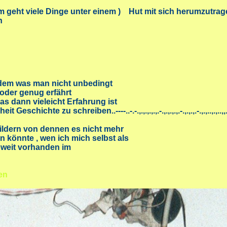
viele Dinge unter einem ) Hut mit sich herumzutrag
n
as man nicht unbedingt
der genug erfährt
n vieleicht Erfahrung ist
hichte zu schreiben..----..-.-.,.,.,.,.,.-.,.,.,.,.-.,.,.,.-.,.,..,.,..,,.,.,.,.,.
 von dennen es nicht mehr
nte , wen ich mich selbst als
it vorhanden im
en