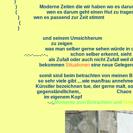
)
) Moderne Zeiten die wir haben wo es darum geht 
( wen es darum geht einen Hut zu trage
) wen es passend zur Zeit stimmt
(
)
finger im Po Mexico
und seinem Umsichherum
zu zeigen
was man selber gerne sehen würde in dem w
.-,-,.-.,.,..,-.-., schon selber erkennt, sieht o
als Zufall oder auch nicht Zufall weil das dan
bekommen
Situati
o
nen
eine neue Gelegenheit Gesc
somit sind beim betrachten von meinen Bildern
so sehr viele gibt ,...wie man/frau annehmen kön
Künstler bezeichnen tue, der gerne malt, sowe
gegenständlichem,. Chaos
im eigenem Kopf
-.-;,
Momente zum Betrachten und
fühl