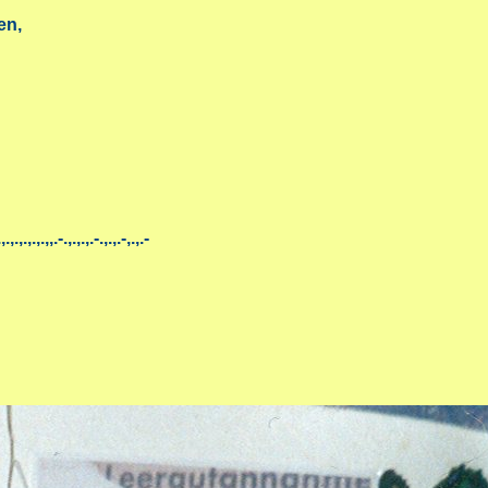
en,
,.,,.-.,.,.,.-.,.,.-,.,.-