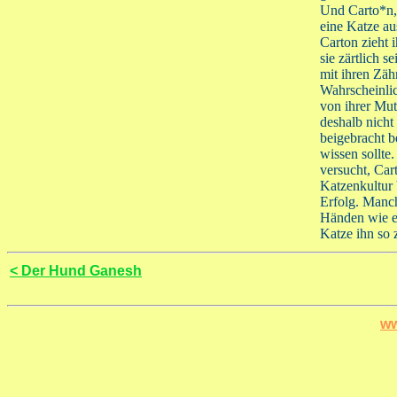
Und Carto*n, 
eine Katze au
Carton zieht 
sie zärtlich se
mit ihren Zäh
Wahrscheinli
von ihrer Mut
deshalb nicht
beigebracht 
wissen sollte
versucht, Car
Katzenkultur
Erfolg. Manc
Händen wie ei
Katze ihn so z
< Der Hund Ganesh
ww