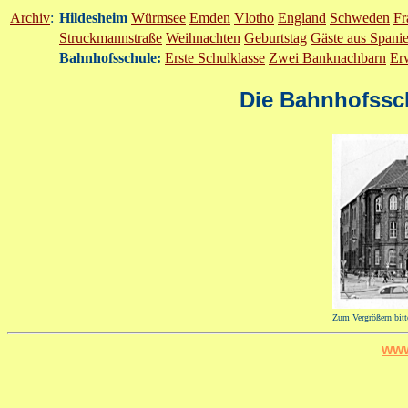
Archiv
:
Hildesheim
Würmsee
Emden
Vlotho
England
Schweden
Fr
Struckmannstraße
Weihnachten
Geburtstag
Gäste aus Spani
Bahnhofsschule:
Erste Schulklasse
Zwei Banknachbarn
Er
Die Bahnhofssch
Zum Vergrößern bitt
www