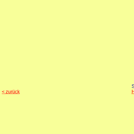
S
< zurück