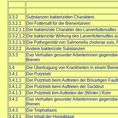
3.3.2
Substanzen bakteriziden Charakters
3.3.2.1
Der Futtersaft für die Bienenlarven
3.3.2.1.1
Der bakterizide Charakter des Larvenfuttersaftes
3.3.2.1.2
Die bakterizide Wirkung des Larvenfuttersaftes
3.3.2.1.3
Die Pathogenität von Salmonella cholerae suis
3.3.2.2
Andere bakterizide Substanzen
3.3.3
Das Verhalten gesunder Arbeiterinnen gegenüber 
Bienen
3.4
Die Übertragung von Krankheiten in einem Bien
3.4.1
Der Putztrieb
3.4.1.1
Der Putztrieb beim Auftreten der Bösartigen Faul
3.4.1.2
Der Putztrieb beim Auftreten der Sackbrut
3.4.1.3
Der Putztrieb bim Auftreten der (Winter-) Ruhr
3.4.2
Das Verhalten gesunder Arbeiterinnen gegenüber 
Bienen
3.4.3
Die Trophallaxis
3.4.3.1
Der Inhalt der Honigblase