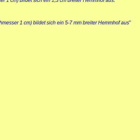
r 1 cm) bildet sich ein 1,3 cm breiter Hemmhof aus.
”
hmesser 1 cm) bildet sich ein 5-7 mm breiter Hemmhof aus
”