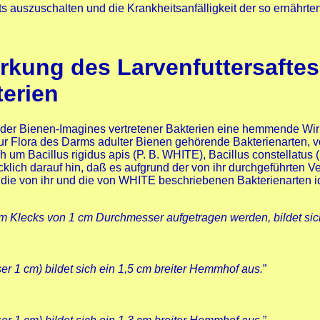
auszuschalten und die Krankheitsanfälligkeit der so ernährten 
irkung des Larvenfuttersafte
erien
nder Bienen-Imagines vertretener Bakterien eine hemmende Wi
zur Flora des Darms adulter Bienen gehörende Bakterienarten, v
um Bacillus rigidus apis (P. B. WHITE), Bacillus constellatus (
klich darauf hin, daß es aufgrund der von ihr durchgeführten 
 ob die von ihr und die von WHITE beschriebenen Bakterienarten i
nem Klecks von 1 cm Durchmesser aufgetragen werden, bildet si
r 1 cm) bildet sich ein 1,5 cm breiter Hemmhof aus.
”