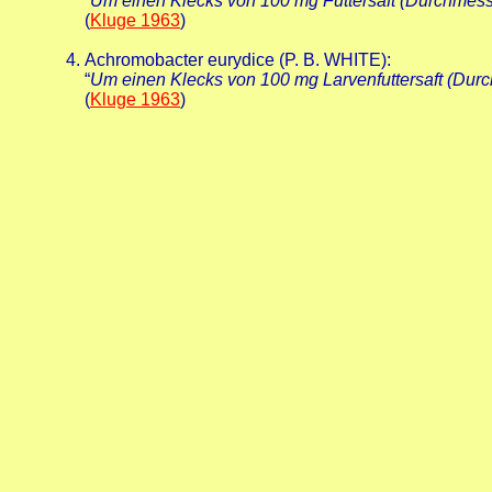
“
Um einen Klecks von 100 mg Futtersaft (Durchmesse
(
Kluge 1963
)
Achromobacter eurydice (P. B. WHITE):
“
Um einen Klecks von 100 mg Larvenfuttersaft (Durc
(
Kluge 1963
)