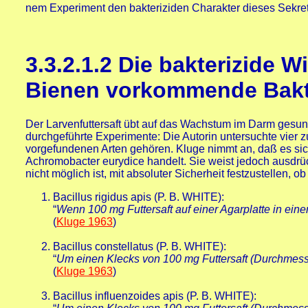
nem Experiment den bakteriziden Charakter dieses Sekrets 
3.3.2.1.2
Die bakterizide W
Bienen vorkommende Bakt
Der Larvenfuttersaft übt auf das Wachstum im Darm gesu
durchgeführte Experimente: Die Autorin untersuchte vier 
vorgefundenen Arten gehören. Kluge nimmt an, daß es sich 
Achromobacter eurydice handelt. Sie weist jedoch ausdrüc
nicht möglich ist, mit absoluter Sicherheit festzustellen,
Bacillus rigidus apis (P. B. WHITE):
“
Wenn 100 mg Futtersaft auf einer Agarplatte in ei
(
Kluge 1963
)
Bacillus constellatus (P. B. WHITE):
“
Um einen Klecks von 100 mg Futtersaft (Durchmesse
(
Kluge 1963
)
Bacillus influenzoides apis (P. B. WHITE):