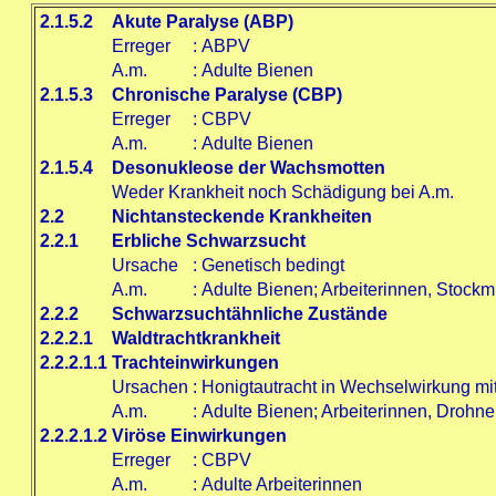
2.1.5.2
Akute Paralyse (ABP)
Erreger
:
ABPV
A.m.
:
Adulte Bienen
2.1.5.3
Chronische Paralyse (CBP)
Erreger
:
CBPV
A.m.
:
Adulte Bienen
2.1.5.4
Desonukleose der Wachsmotten
Weder Krankheit noch Schädigung bei A.m.
2.2
Nichtansteckende Krankheiten
2.2.1
Erbliche Schwarzsucht
Ursache
:
Genetisch bedingt
A.m.
:
Adulte Bienen; Arbeiterinnen, Stockm
2.2.2
Schwarzsuchtähnliche Zustände
2.2.2.1
Waldtrachtkrankheit
2.2.2.1.1
Trachteinwirkungen
Ursachen
:
Honigtautracht in Wechselwirkung mi
A.m.
:
Adulte Bienen; Arbeiterinnen, Drohne
2.2.2.1.2
Viröse Einwirkungen
Erreger
:
CBPV
A.m.
:
Adulte Arbeiterinnen