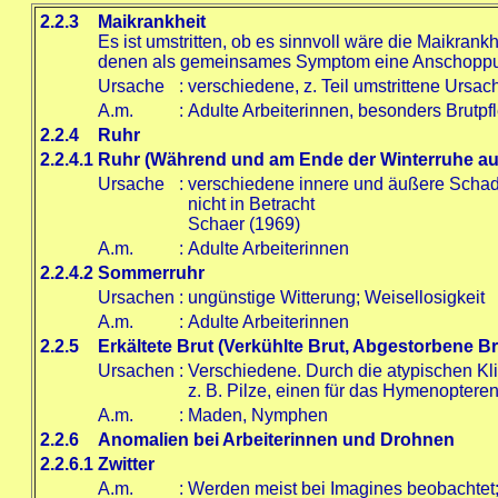
2.2.3
Maikrankheit
Es ist umstritten, ob es sinnvoll wäre die Maikran
denen als gemeinsames Symptom eine Anschoppung
Ursache
:
verschiedene, z. Teil umstrittene Ursac
A.m.
:
Adulte Arbeiterinnen, besonders Brutpf
2.2.4
Ruhr
2.2.4.1
Ruhr (Während und am Ende der Winterruhe auf
Ursache
:
verschiedene innere und äußere Schadf
nicht in Betracht
Schaer (1969)
A.m.
:
Adulte Arbeiterinnen
2.2.4.2
Sommerruhr
Ursachen
:
ungünstige Witterung; Weisellosigkeit
A.m.
:
Adulte Arbeiterinnen
2.2.5
Erkältete Brut (Verkühlte Brut, Abgestorbene Br
Ursachen
:
Verschiedene. Durch die atypischen 
z. B. Pilze, einen für das Hymenopter
A.m.
:
Maden, Nymphen
2.2.6
Anomalien bei Arbeiterinnen und Drohnen
2.2.6.1
Zwitter
A.m.
:
Werden meist bei Imagines beobachtet