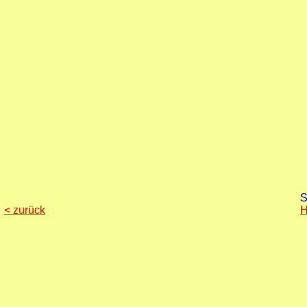
S
< zurück