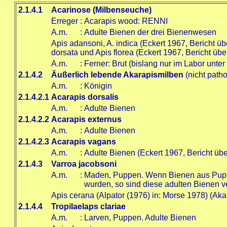
2.1.4.1
Acarinose (Milbenseuche)
Erreger
:
Acarapis wood: RENNI
A.m.
:
Adulte Bienen der drei Bienenwesen
Apis adansoni, A. indica (Eckert 1967, Bericht 
dorsata und Apis florea (Eckert 1967, Bericht ü
A.m.
:
Ferner: Brut (bislang nur im Labor unt
2.1.4.2
Äußerlich lebende Akarapismilben
(nicht path
A.m.
:
Königin
2.1.4.2.1
Acarapis dorsalis
A.m.
:
Adulte Bienen
2.1.4.2.2
Acarapis externus
A.m.
:
Adulte Bienen
2.1.4.2.3
Acarapis vagans
A.m.
:
Adulte Bienen (Eckert 1967, Bericht ü
2.1.4.3
Varroa jacobsoni
A.m.
:
Maden, Puppen. Wenn Bienen aus Puppen
wurden, so sind diese adulten Bienen ve
Apis cerana (Alpator (1976) in: Morse 1978) (Aka
2.1.4.4
Tropilaelaps clariae
A.m.
:
Larven, Puppen. Adulte Bienen