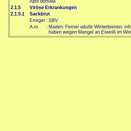
Apis dorsata
2.1.5
Viröse Erkrankungen
2.1.5.1
Sackbrut
Erreger
:
SBV
A.m.
:
Maden. Ferner adulte Winterbienen: inf
haben wegen Mangel an Eiweiß im Wint