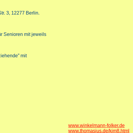
. 3, 12277 Berlin.
ür Senioren mit jeweils
ziehende” mit
www.winkelmann-folker.de
www.thomasius.de/kim8.html