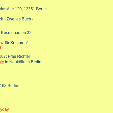
Erler-Alle 120, 12351 Berlin.
h - Zweites Buch -
der Kosmonauten 32,
nz für Senioren”
H
2007: Frau Richter
ule
in Neukölln in Berlin.
163 Berlin.
ayday