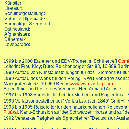
Künstler:
Literatur:
Schulhofgestaltung:
Virtuelle Ölgemälde:
Ehemaliger Szenetreff:
Ostfriesland:
Afghanistan:
Dänemark:
Loveparade:
1999 bis 2000
Erzieher und EDV-Trainer im Schülertreff
Comk
Leiterin: Frau Kley; Büro: Reichenberger Str. 88, 10 999 Ber
1999
Aufbau von Kunstausstellungen für das "Siemens Kultu
1999
Aufbau des Webs für den Verlag "VWB-Verlag Wissensch
Markgrafenstr. 67, 10 969 Berlin
www.vwb-verlag.com
Eigentümer und Leiter des Verlages: Herr Armand Aglaster
1997 bis 1998
Angestellter bei der Medien- und Kopierfirma "
1996
Verlagsangestellter bei "Verlag Lax (seit 1849) GmbH",
1993 bis 1995
Reiseleiter für den naturkundlichen Reiseveran
Flußtal
, Kanu-Exkursion auf der Schwarzen Hanza und auf 
1992
Verstärkte Tätigkeit als Sprachlehrer "Deutsch für Auslä