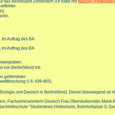
 für das Bezirksamt Zehlendorf: ich habe mit
Wanzen (Heteroptera
rtfelder.
H)
rlin.
 Auftrag des BA
 Auftrag des BA
Siepegraben.
a) von Berlin(West) mit
er gefährdeten
weltforschung S 6: 439-465).
Biologie und Deutsch in Berlin(West). Dienst überwiegend an 
ann, Fachseminarleiterin Deutsch Frau Oberstudienrätin Mank-M
n Nachhilfeschule "Studienkreis Hildesheim, Bahnhofsplatz 5, G