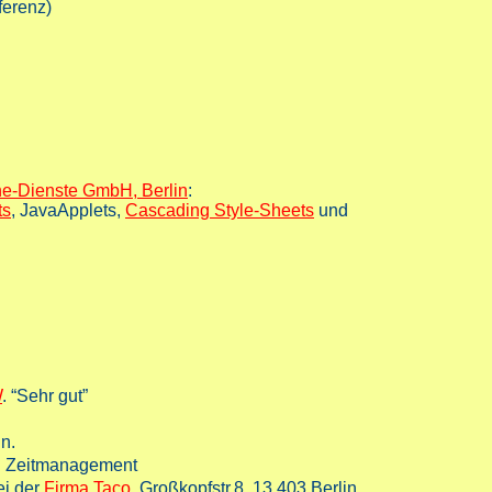
ferenz)
ne-Dienste GmbH, Berlin
:
ts
, JavaApplets,
Cascading Style-Sheets
und
W
. “Sehr gut”
n.
nd Zeitmanagement
ei der
Firma Taco
, Großkopfstr.8, 13 403 Berlin.