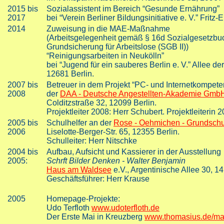
2015 bis
Sozialassistent im Bereich “Gesunde Ernährung”
2017
bei “Verein Berliner Bildungsinitiative e. V.” Fritz-
2014
Zuweisung in die MAE-Maßnahme
(Arbeitsgelegenheit gemäß § 16d Sozialgesetzbuc
Grundsicherung für Arbeitslose (SGB II))
“Reinigungsarbeiten in Neukölln”
bei “Jugend für ein sauberes Berlin e. V.” Allee 
12681 Berlin.
2007 bis
Betreuer in dem Projekt “PC- und Internetkompete
2008
der
DAA - Deutsche Angestellten-Akademie Gmb
Colditzstraße 32, 12099 Berlin.
Projektleiter 2008: Herr Schubert. Projektleiterin 
2005 bis
Schulhelfer an der
Rose - Oehmichen - Grundsch
2006
Liselotte-Berger-Str. 65, 12355 Berlin.
Schulleiter: Herr Nitschke
2004 bis
Aufbau, Aufsicht und Kassierer in der Ausstellung
2005:
Schrft Bilder Denken - Walter Benjamin
Haus am Waldsee
e.V., Argentinische Allee 30, 14
Geschäftsführer: Herr Krause
2005
Homepage-Projekte:
Udo Terfloth
www.udoterfloth.de
Der Erste Mai in Kreuzberg
www.thomasius.de/m