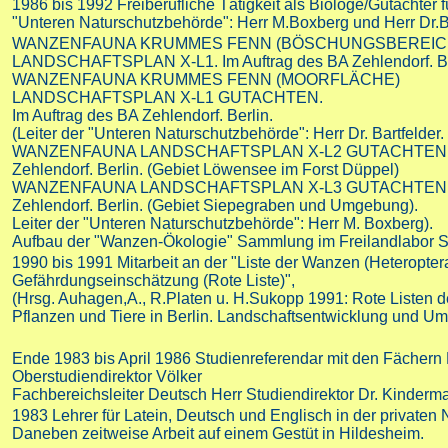
1986 bis 1992
Freiberufliche Tätigkeit als Biologe/Gutachter
"Unteren Naturschutzbehörde": Herr M.Boxberg und Herr Dr.Ba
WANZENFAUNA KRUMMES FENN (BÖSCHUNGSBEREIC
LANDSCHAFTSPLAN X-L1. Im Auftrag des BA Zehlendorf. Be
WANZENFAUNA KRUMMES FENN (MOORFLÄCHE)
LANDSCHAFTSPLAN X-L1 GUTACHTEN.
Im Auftrag des BA Zehlendorf. Berlin.
(Leiter der "Unteren Naturschutzbehörde": Herr Dr. Bartfelder.
WANZENFAUNA LANDSCHAFTSPLAN X-L2 GUTACHTEN. Im
Zehlendorf. Berlin. (Gebiet Löwensee im Forst Düppel)
WANZENFAUNA LANDSCHAFTSPLAN X-L3 GUTACHTEN. Im
Zehlendorf. Berlin. (Gebiet Siepegraben und Umgebung).
Leiter der "Unteren Naturschutzbehörde": Herr M. Boxberg).
Aufbau der "Wanzen-Ökologie" Sammlung im Freilandlabor 
1990 bis 1991
Mitarbeit an der "Liste der Wanzen (Heteropter
Gefährdungseinschätzung (Rote Liste)",
(Hrsg. Auhagen,A., R.Platen u. H.Sukopp 1991: Rote Listen d
Pflanzen und Tiere in Berlin. Landschaftsentwicklung und Um
Ende 1983 bis April 1986
Studienreferendar mit den Fächern 
Oberstudiendirektor Völker
Fachbereichsleiter Deutsch Herr Studiendirektor Dr. Kinderm
1983
Lehrer für Latein, Deutsch und Englisch in der private
Daneben zeitweise Arbeit auf einem Gestüt in Hildesheim.