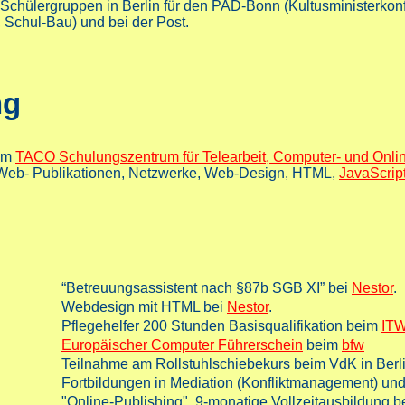
 Schülergruppen in Berlin für den PAD-Bonn (Kultusministerkon
 Schul-Bau) und bei der Post.
ng
 im
TACO Schulungszentrum für Telearbeit, Computer- und Onli
r Web- Publikationen, Netzwerke, Web-Design, HTML,
JavaScrip
“Betreuungsassistent nach §87b SGB XI” bei
Nestor
.
Webdesign mit HTML bei
Nestor
.
Pflegehelfer 200 Stunden Basisqualifikation beim
IT
Europäischer Computer Führerschein
beim
bfw
Teilnahme am Rollstuhlschiebekurs beim VdK in Berli
Fortbildungen in Mediation (Konfliktmanagement) u
"Online-Publishing", 9-monatige Vollzeitausbildung b