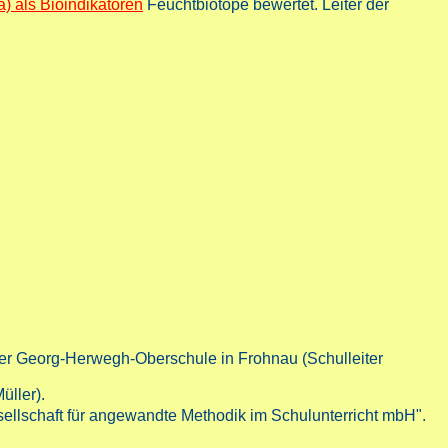
) als Bioindikatoren
Feuchtbiotope bewertet. Leiter der
der Georg-Herwegh-Oberschule in Frohnau (Schulleiter
üller).
esellschaft für angewandte Methodik im Schulunterricht mbH".