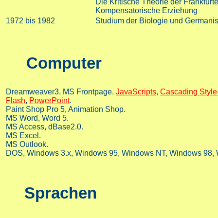
Die Kritische Theorie der Frankfurt
Kompensatorische Erziehung
1972 bis 1982
Studium der Biologie und Germanisti
Computer
Dreamweaver3, MS Frontpage.
JavaScripts
,
Cascading Style
Flash
,
PowerPoint
.
Paint Shop Pro 5, Animation Shop.
MS Word, Word 5.
MS Access, dBase2.0.
MS Excel.
MS Outlook.
DOS, Windows 3.x, Windows 95, Windows NT, Windows 98,
Sprachen