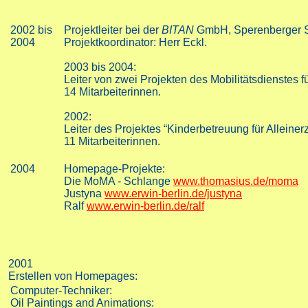
2002 bis
Projektleiter bei der
BITAN
GmbH, Sperenberger Str
2004
Projektkoordinator: Herr Eckl.
2003 bis 2004:
Leiter von zwei Projekten des Mobilitätsdienstes f
14 Mitarbeiterinnen.
2002:
Leiter des Projektes “Kinderbetreuung für Alleiner
11 Mitarbeiterinnen.
2004
Homepage-Projekte:
Die MoMA - Schlange
www.thomasius.de/moma
Justyna
www.erwin-berlin.de/justyna
Ralf
www.erwin-berlin.de/ralf
2001
Erstellen von Homepages:
Computer-Techniker:
Oil Paintings and Animations: