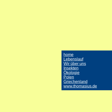
home
Lebenslauf
Wir über uns
Insekten
Ökologie
Polen
Griechenland
www.thomasius.de