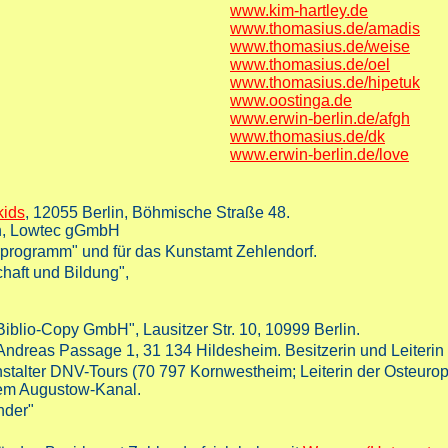
www.kim-hartley.de
www.thomasius.de/amadis
www.thomasius.de/weise
www.thomasius.de/oel
www.thomasius.de/hipetuk
www.oostinga.de
www.erwin-berlin.de/afgh
www.thomasius.de/dk
www.erwin-berlin.de/love
ids
, 12055 Berlin, Böhmische Straße 48.
lin, Lowtec gGmbH
rprogramm" und für das Kunstamt Zehlendorf.
aft und Bildung",
Biblio-Copy GmbH", Lausitzer Str. 10, 10999 Berlin.
 Andreas Passage 1, 31 134 Hildesheim. Besitzerin und Leiterin
stalter DNV-Tours (70 797 Kornwestheim; Leiterin der Osteuropa-
dem Augustow-Kanal.
nder"