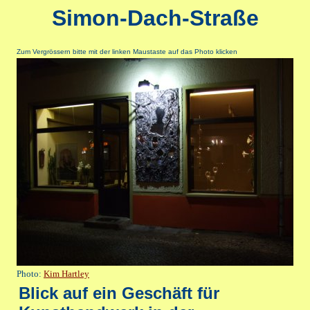
Simon-Dach-Straße
Zum Vergrössern bitte mit der linken Maustaste auf das Photo klicken
Photo:
Kim Hartley
Blick auf ein Geschäft für