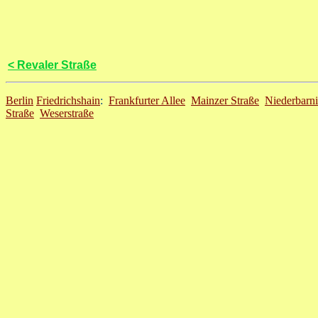
< Revaler Straße
Berlin
Friedrichshain
:
Frankfurter Allee
Mainzer Straße
Niederbarn
Straße
Weserstraße