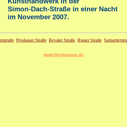
Kunsthandwerk in der
Simon-Dach-Straße in einer Nacht
im November 2007.
imstraße
Proskauer Straße
Revaler Straße
Rigaer Straße
Samariterstr
www.thomasius.de