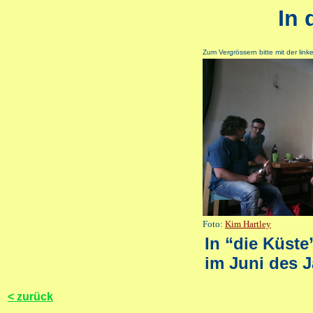
In 
Zum Vergrössern bitte mit der lin
Foto:
Kim Hartley
In “die Küste
im Juni des 
< zurück