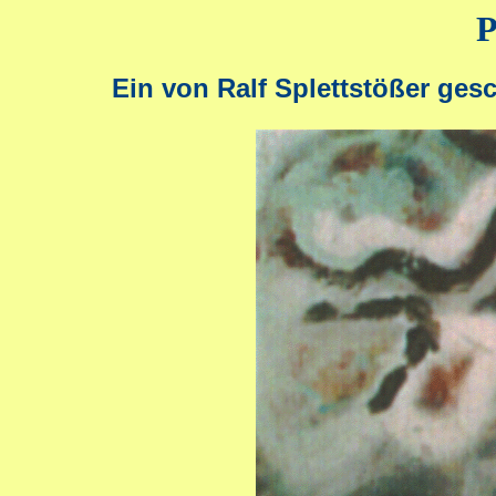
P
Ein von Ralf Splettstößer ge