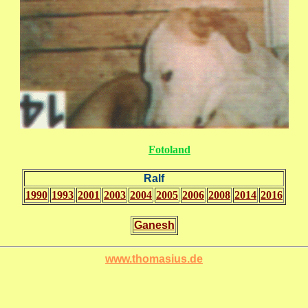
Fotoland
Ralf
1990
1993
2001
2003
2004
2005
2006
2008
2014
2016
Ganesh
www.thomasius.de