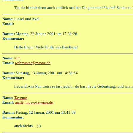
Tja, da bin ich denn auch endlich mal bei Dir gelandet! *lacht* Schön z
Name:
Liesel und Axel
Email:
Datum:
Montag, 22 Januar, 2001 um 17:31:26
Kommentar:
Hallo Erwin! Viele Grüße aus Hamburg!
Name:
kim
Email:
webmaster@zwone.de
Datum:
Samstag, 13 Januar, 2001 um 14:58:54
Kommentar:
lieber Erwin Nun weiss es fast jede/r... du hast heute Geburtstag...und ich 
Name:
Taverne
Email:
mail@moe-s-taverne.de
Datum:
Freitag, 12 Januar, 2001 um 13:41:58
Kommentar:
auch nichts.... ;-)