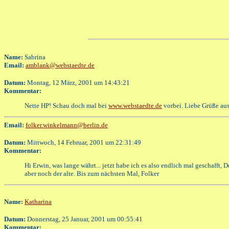
Name:
Sabrina
Email:
amblank@webstaedte.de
Datum:
Montag, 12 März, 2001 um 14:43:21
Kommentar:
Nette HP! Schau doch mal bei
www.webstaedte.de
vorbei. Liebe Grüße au
Email:
folker.winkelmann@berlin.de
Datum:
Mittwoch, 14 Februar, 2001 um 22:31:49
Kommentar:
Hi Erwin, was lange währt... jetzt habe ich es also endlich mal geschafft,
aber noch der alte. Bis zum nächsten Mal, Folker
Name:
Katharina
Datum:
Donnerstag, 25 Januar, 2001 um 00:55:41
Kommentar: