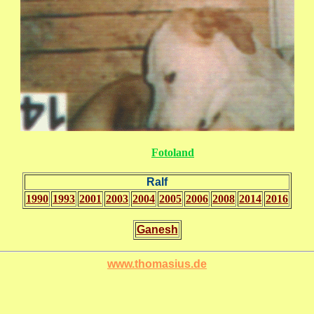
Fotoland
Ralf
1990
1993
2001
2003
2004
2005
2006
2008
2014
2016
Ganesh
www.thomasius.de