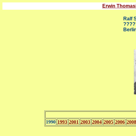
Erwin Thomas
Ralf 
????
Berli
1990
1993
2001
2003
2004
2005
2006
200