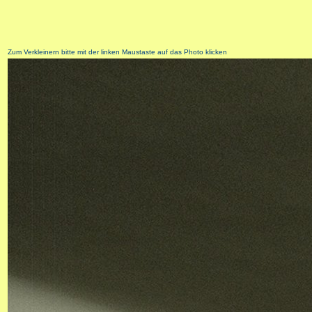
Zum Verkleinern bitte mit der linken Maustaste auf das Photo klicken