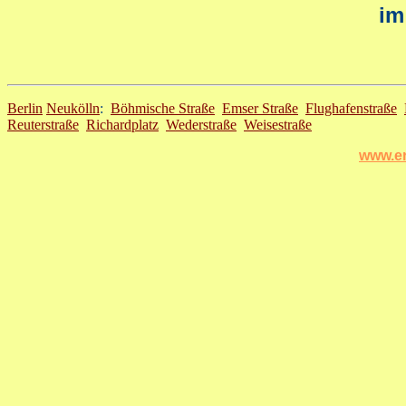
im
Berlin
Neukölln
:
Böhmische Straße
Emser Straße
Flughafenstraße
Reuterstraße
Richardplatz
Wederstraße
Weisestraße
www.er