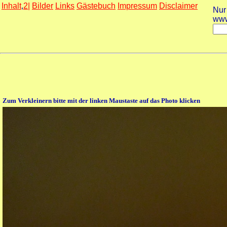
Inhalt
,
2|
Bilder
Links
Gästebuch
Impressum
Disclaimer
Nur
www
Zum Verkleinern bitte mit der linken Maustaste auf das Photo klicken