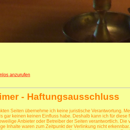
aimer - Haftungsausschluss
inkten Seiten übernehme ich keine juristische Verantwortung. Me
teils gar keinen keinen Einfluss habe. Deshalb kann ich für die
 jeweilige Anbieter oder Betreiber der Seiten verantwortlich. Di
ge Inhalte waren zum Zeitpunkt der Verlinkung nicht erkennbar.