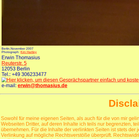
Berlin,November 2007
Photograph:
Kim Hartley
Erwin Thomasius
Reuterstr. 5
12053 Berlin
Tel.: +49 306233477
e-mail:
erwin@thomasius.de
Discl
Sowohl für meine eigenen Seiten, als auch für die von mir gel
Webseiten Dritter, auf deren Inhalte ich teils nur begrenzten, 
übernehmen. Für die Inhalte der verlinkten Seiten ist stets der
Verlinkung auf mögliche Rechtsverstöße überprüft. Rechtswidri