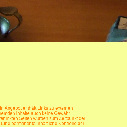
in Angebot enthält Links zu externen
se fremden Inhalte auch keine Gewähr
e verlinkten Seiten wurden zum Zeitpunkt der
 Eine permanente inhaltliche Kontrolle der