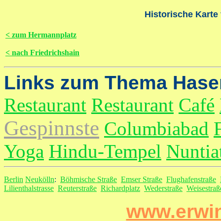
Historische Karte
< zum Hermannplatz
< nach Friedrichshain
Links zum Thema Hase
Restaurant
Restaurant
Café
Gespinnste
Columbiabad
Yoga
Hindu-Tempel
Nuntia
Berlin
Neukölln
:
Böhmische Straße
Emser Straße
Flughafenstraße
Lilienthalstrasse
Reuterstraße
Richardplatz
Wederstraße
Weisestraß
www.erwin