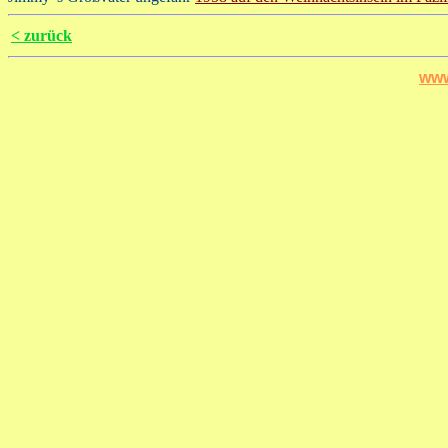
< zurück
www