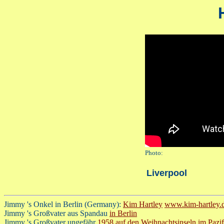
Photo:
Liverpool
Jimmy 's Onkel in Berlin (Germany):
Kim Hartley
www.kim-hartley.
Jimmy 's Großvater aus Spandau
in Berlin
Jimmy 's Großvater ungefähr
1958 auf den Weihnachtsinseln im Pazi