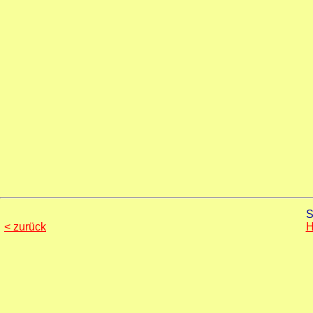
S
< zurück