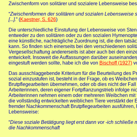
Zwischenform von solitärer und sozialere Lebensweise bes
“
Zwischenformen der solitären und sozialen Lebensweise si
[...].
” (
Kaestner, S. 626
)
Die unterschiedliche Einstufung der Lebensweise von Sten
entweder zu den solitären oder zu den sozialen Hymenopte
eine künstliche, nachträgliche Zuordnung ist, die den tatsä
kann. So finden sich einerseits bei den verschiedenen sol
Vergesellschaftung andererseits ist aber auch bei den einz
entwickelt. Insoweit die Auffassungen darüber auseinanderge
eingestuft werden sollte, habe ich die von
Bischoff (1927)
v
Das ausschlaggebende Kriterium für die Beurteilung des P
sozial einzustufen ist, besteht in der Frage, ob es Weibch
Brutpflegearbeiten übernehmen, oder ob dies nicht der Fall 
Arbeiterinnen, deren eigener Fortpflanzungstrieb infolge nic
Arbeiterinnen nehmen einem oder mehreren Weibchen mit v
die vollständig entwickelten weiblichen Tiere verstärkt der
fremder Nachkommenschaft Brutpflegearbeiten ausführen, l
Lebensweise:
“
Diese soziale Betätigung liegt erst dann vor -ich schließ
die Nachkommenschaft