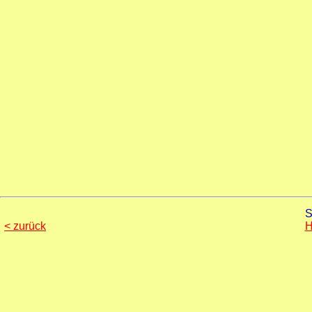
S
< zurück