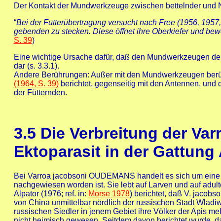
Der Kontakt der Mundwerkzeuge zwischen bettelnder und Ne
“
Bei der Futterübertragung versucht nach Free (1956, 1957,
gebenden zu stecken. Diese öffnet ihre Oberkiefer und bewe
S. 39
)
Eine wichtige Ursache dafür, daß den Mundwerkzeugen der 
dar (s. 3.3.1).
Andere Berührungen: Außer mit den Mundwerkzeugen berühr
(1964, S. 39)
berichtet, gegenseitig mit den Antennen, und 
der Fütternden.
3.5
Die Verbreitung der Va
Ektoparasit in der Gattung
Bei Varroa jacobsoni OUDEMANS handelt es sich um eine ekt
nachgewiesen worden ist. Sie lebt auf Larven und auf adul
Alpator (1976; ref. in:
Morse 1978
) berichtet, daß V. jacobs
von China unmittelbar nördlich der russischen Stadt Wladi
russischen Siedler in jenem Gebiet ihre Völker der Apis me
nicht heimisch gewesen. Seitdem davon berichtet wurde, da