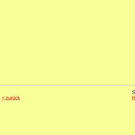
S
< zurück