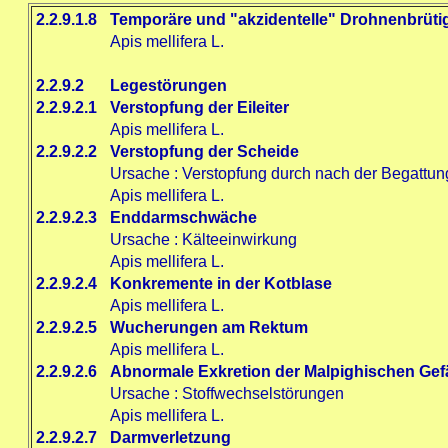
2.2.9.1.8
Temporäre und "akzidentelle" Drohnenbrütig
Apis mellifera L.
2.2.9.2
Legestörungen
2.2.9.2.1
Verstopfung der Eileiter
Apis mellifera L.
2.2.9.2.2
Verstopfung der Scheide
Ursache
:
Verstopfung durch nach der Begattun
Apis mellifera L.
2.2.9.2.3
Enddarmschwäche
Ursache
:
Kälteeinwirkung
Apis mellifera L.
2.2.9.2.4
Konkremente in der Kotblase
Apis mellifera L.
2.2.9.2.5
Wucherungen am Rektum
Apis mellifera L.
2.2.9.2.6
Abnormale Exkretion der Malpighischen Gef
Ursache
:
Stoffwechselstörungen
Apis mellifera L.
2.2.9.2.7
Darmverletzung