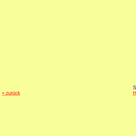
S
< zurück