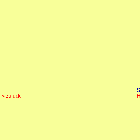
S
< zurück