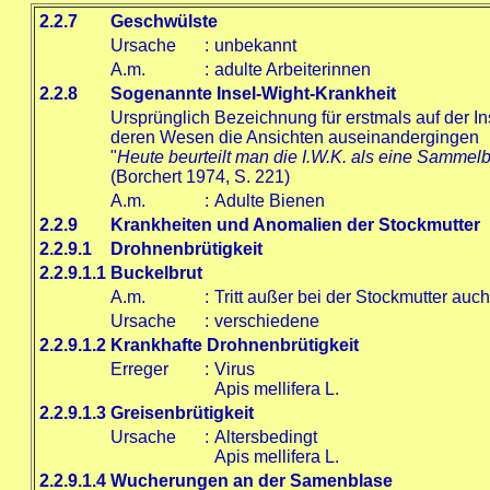
2.2.7
Geschwülste
Ursache
:
unbekannt
A.m.
:
adulte Arbeiterinnen
2.2.8
Sogenannte Insel-Wight-Krankheit
Ursprünglich Bezeichnung für erstmals auf der I
deren Wesen die Ansichten auseinandergingen
"
Heute beurteilt man die I.W.K. als eine Sammelb
(Borchert 1974, S. 221)
A.m.
:
Adulte Bienen
2.2.9
Krankheiten und Anomalien der Stockmutter
2.2.9.1
Drohnenbrütigkeit
2.2.9.1.1
Buckelbrut
A.m.
:
Tritt außer bei der Stockmutter auch
Ursache
:
verschiedene
2.2.9.1.2
Krankhafte Drohnenbrütigkeit
Erreger
:
Virus
Apis mellifera L.
2.2.9.1.3
Greisenbrütigkeit
Ursache
:
Altersbedingt
Apis mellifera L.
2.2.9.1.4
Wucherungen an der Samenblase