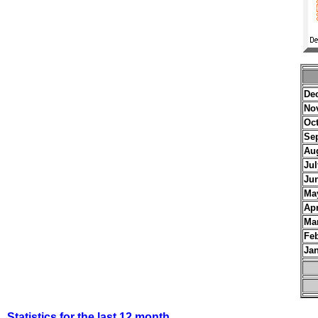
De
No
Oc
Se
Au
Jul
Ju
Ma
Apr
Ma
Fe
Ja
Statistics for the last 12 month