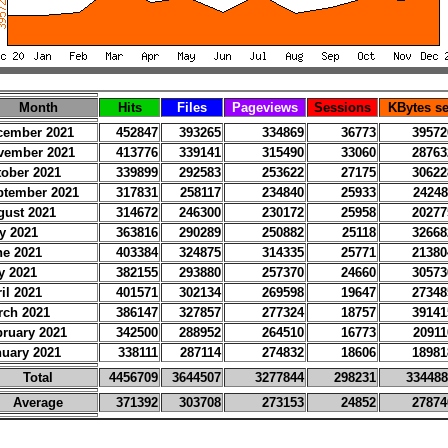
Month
Hits
Files
Pageviews
Sessions
KBytes se
cember 2021
452847
393265
334869
36773
39572
vember 2021
413776
339141
315490
33060
28763
tober 2021
339899
292583
253622
27175
30622
ptember 2021
317831
258117
234840
25933
24248
gust 2021
314672
246300
230172
25958
20277
y 2021
363816
290289
250882
25118
32668
ne 2021
403384
324875
314335
25771
21380
y 2021
382155
293880
257370
24660
30573
il 2021
401571
302134
269598
19647
27348
rch 2021
386147
327857
277324
18757
39141
bruary 2021
342500
288952
264510
16773
20911
nuary 2021
338111
287114
274832
18606
18981
Total
4456709
3644507
3277844
298231
334488
Average
371392
303708
273153
24852
27874