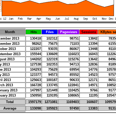
Month
Hits
Files
Pageviews
Sessions
KBytes se
cember 2013
130418
102312
98751
13842
7835
vember 2013
98262
75675
71103
13394
6155
tober 2013
122207
93035
86067
13448
8110
ptember 2013
155544
130609
116023
16043
11226
gust 2013
144202
122319
115276
13642
8496
y 2013
127538
102353
94713
12836
8189
ne 2013
104293
75629
69954
14776
10578
y 2013
123377
94573
85552
14523
9757
il 2013
125663
100187
90633
12171
8651
rch 2013
166728
133745
122841
14971
10852
bruary 2013
147997
121449
110425
9766
9177
nuary 2013
150950
119195
108065
11195
10547
Total
1597179
1271081
1169403
160607
109579
Average
133098
105923
97450
13383
9131