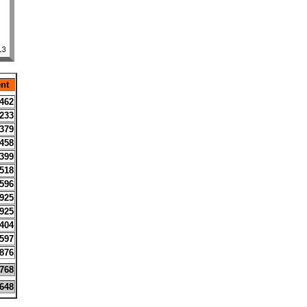
nt
462
233
379
458
399
518
596
925
925
404
597
876
768
648