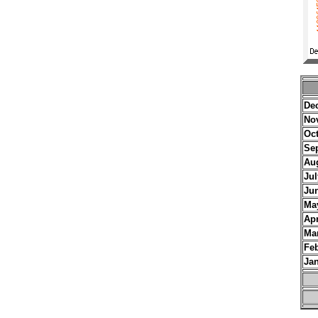
De
No
Oc
Se
Au
Jul
Ju
Ma
Apr
Ma
Fe
Ja