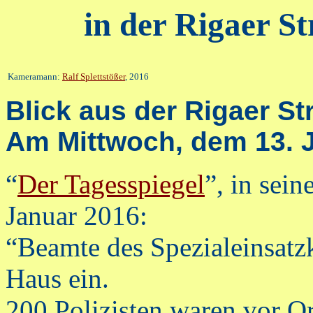
in der Rigaer S
Kameramann:
Ralf Splettstößer
, 2016
Blick aus der Rigaer S
Am Mittwoch, dem 13. 
“
Der Tagesspiegel
”, in sei
Januar 2016:
“Beamte des Spezialeinsat
Haus ein.
200 Polizisten waren vor Or