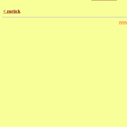
< zurück
www