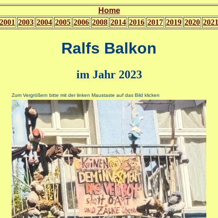
Home
2001
2003
2004
2005
2006
2008
2014
2016
2017
2019
2020
202
Ralfs Balkon
im Jahr 2023
Zum Vergrößern bitte mit der linken Maustaste auf das Bild klicken