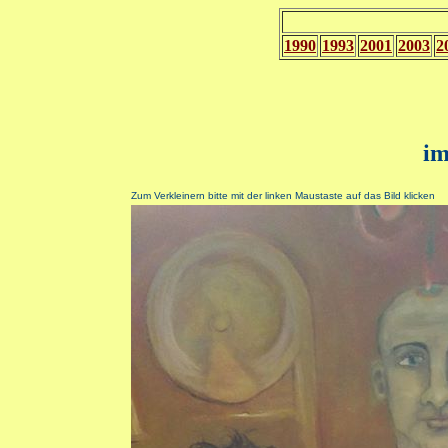
1990
1993
2001
2003
2
im
Zum Verkleinern bitte mit der linken Maustaste auf das Bild klicken