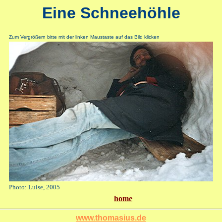
Eine Schneehöhle
Zum Vergrößern bitte mit der linken Maustaste auf das Bild klicken
Photo: Luise, 2005
home
www.thomasius.de