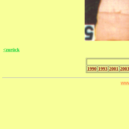
<zurück
1990
1993
2001
200
www