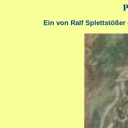
P
Ein von Ralf Splettstöße