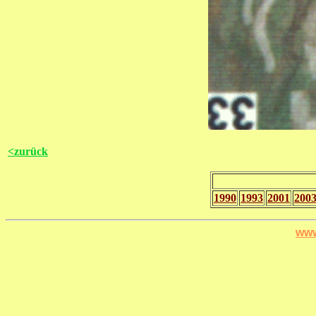
<zurück
1990
1993
2001
200
www